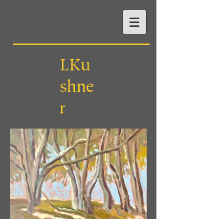
LKu
shne
r